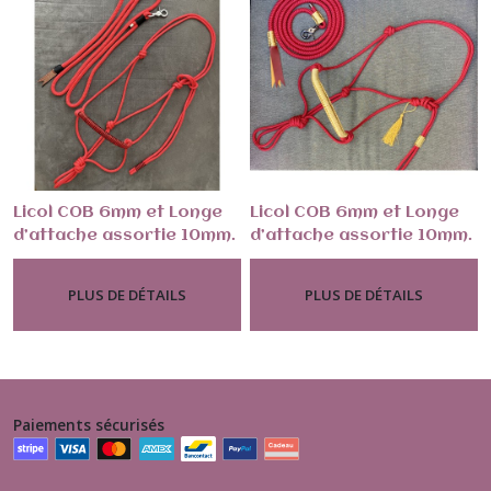
Licol COB 6mm et Longe
Licol COB 6mm et Longe
d’attache assortie 10mm.
d’attache assortie 10mm.
-
Monde Du Cheval Et
-
Monde Du
Rouge
Canneberge
L’éthologie
Cheval Et L’éthologie
PLUS DE DÉTAILS
PLUS DE DÉTAILS
Paiements sécurisés