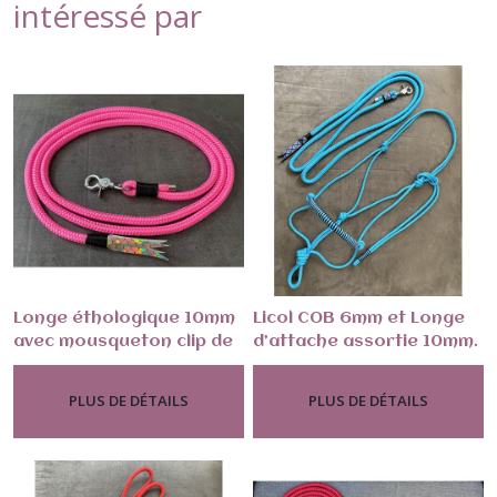
intéressé par
Longe éthologique 10mm
Licol COB 6mm et Longe
avec mousqueton clip de
d’attache assortie 10mm.
-
Monde Du Cheval Et
-
Monde Du Cheval
60mm
Bleu océan
L’éthologie
Et L’éthologie
PLUS DE DÉTAILS
PLUS DE DÉTAILS