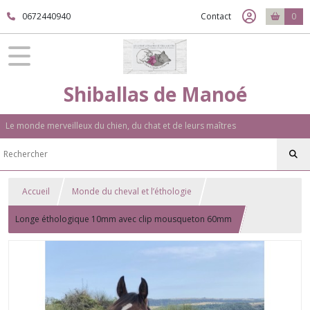
0672440940
Contact
0
Shiballas de Manoé
Le monde merveilleux du chien, du chat et de leurs maîtres
Accueil
Monde du cheval et l’éthologie
Longe éthologique 10mm avec clip mousqueton 60mm