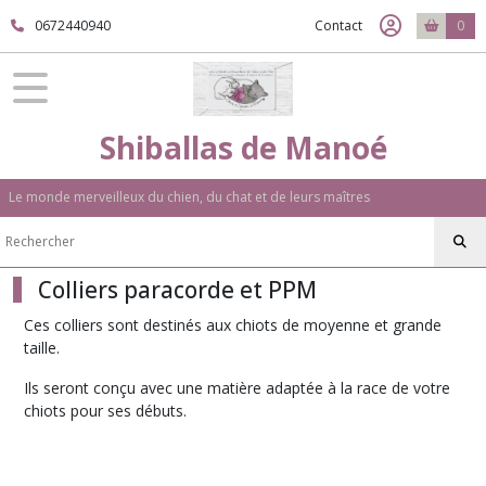
Fermer
0672440940
Contact
0
FILTRES
Tous
Shiballas de Manoé
les
produits
Le monde merveilleux du chien, du chat et de leurs maîtres
Spécial
Chiots
-
Chatons
?
Colliers paracorde et PPM
Ces colliers sont destinés aux chiots de moyenne et grande
Offres
taille.
spéciales
(3)
Ils seront conçu avec une matière adaptée à la race de votre
chiots pour ses débuts.
Harnais
évolutif