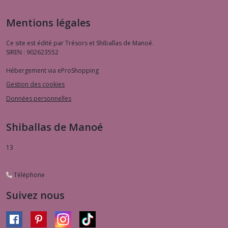
??
(2)
Mentions légales
Ce site est édité par Trésors et Shiballas de Manoé.
Afficher
SIREN : 902623552
les
Hébergement via eProShopping
résultats
Gestion des cookies
Données personnelles
Shiballas de Manoé
13
Téléphone
Suivez nous