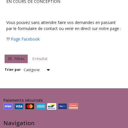
Extra-
EN COURS DE CONCEPTION
Confort
(3)
Vous pouvez sans attendre faire vos demandes en passant
par le formulaire de contact ou venir en direct sur notre page :
Couvertures
« Shiballas’Love »
(5)
??
Page Facebook
Tunnels
Filtres
0 résultat
« Shiballas’Love »
(1)
Trier par
Panier
« Shiballas’Love »
(1)
Paiements sécurisés
« Shiballas’Toys »
Jeux
-
Navigation
Jouets