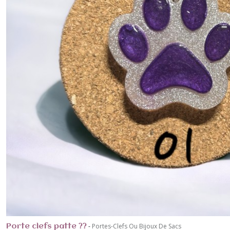
-
Portes-Clefs Ou Bijoux De Sacs
Porte clefs patte ??