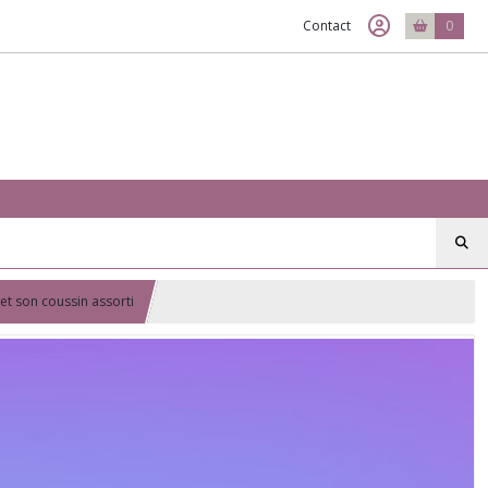
Contact
0
 et son coussin assorti