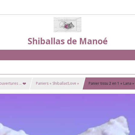
Shiballas de Manoé
Couvertures … ❤️
Paniers « Shiballas’Love »
Panier tissu 2 en 1 « Lana »