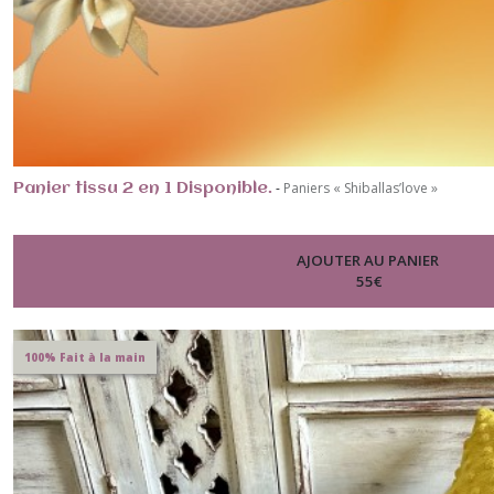
-
Paniers « Shiballas’love »
Panier tissu 2 en 1 Disponible.
AJOUTER AU PANIER
55
€
100% Fait à la main