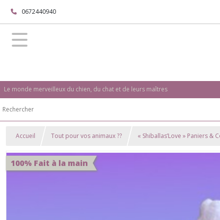
0672440940
Le monde merveilleux du chien, du chat et de leurs maîtres
Accueil
Tout pour vos animaux ??
« Shiballas’Love » Paniers & 
100% Fait à la main