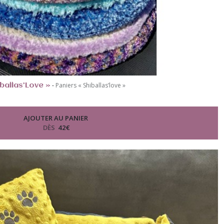
-
Paniers « Shiballas’love »
ballas’Love »
AJOUTER AU PANIER
DÈS
42
€